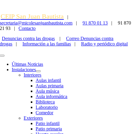
Saltar
al
CEIP San Juan Bautista
contenido
|
secretaria@micolesanjuanbautista.com
|
91 870 01 13
|
91 870
21 93 |
Contacto
Denuncias contra las drogas
|
Correo Denuncias contra
drogas
|
Información a las familias
|
Radio y periódico digital
Toggle
Navigation
Últimas Noticias
Instalaciones
Interiores
Aulas infantil
Aulas primaria
Aula música
Aula informática
Biblioteca
Laboratorio
Comedor
Exteriores
Patio infantil
Patio primaria