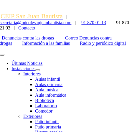
Saltar
al
CEIP San Juan Bautista
contenido
|
secretaria@micolesanjuanbautista.com
|
91 870 01 13
|
91 870
21 93 |
Contacto
Denuncias contra las drogas
|
Correo Denuncias contra
drogas
|
Información a las familias
|
Radio y periódico digital
Toggle
Navigation
Últimas Noticias
Instalaciones
Interiores
Aulas infantil
Aulas primaria
Aula música
Aula informática
Biblioteca
Laboratorio
Comedor
Exteriores
Patio infantil
Patio primaria