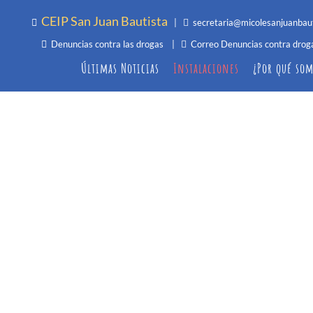
CEIP San Juan Bautista
|
secretaria@micolesanjuanbau
Denuncias contra las drogas
|
Correo Denuncias contra drog
Últimas Noticias
Instalaciones
¿Por qué som