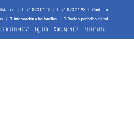
tista.com
|
91 870 01 13
|
91 870 21 93 |
Contacto
as
|
Información a las familias
|
Radio y periódico digital
os diferentes?
Equipo
Documentos
Secretaría