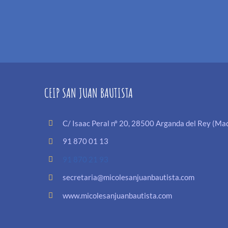
CEIP SAN JUAN BAUTISTA
C/ Isaac Peral nº 20, 28500 Arganda del Rey (Mad
91 870 01 13
91 870 21 93
secretaria@micolesanjuanbautista.com
www.micolesanjuanbautista.com