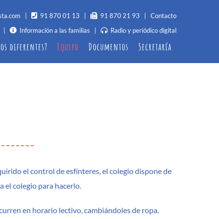
sta.com
|
91 870 01 13
|
91 870 21 93 |
Contacto
|
Información a las familias
|
Radio y periódico digital
os diferentes?
Equipo
Documentos
Secretaría
Inclusión educativa
Otros documentos
Aulas de apoyo
Normativa sobre salidas
complementarias
Aula Sol
Política de privacidad
Plan de Igualdad
os
rido el control de esfínteres, el colegio dispone de
de
 el colegio para hacerlo.
curren en horario lectivo, cambiándoles de ropa.
n