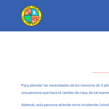
Saltar
al
contenido
Interiores
Libros de texto y evaluación
Ex
Do
Aulas infantil
Libros de texto 26-27
(P
Aulas primaria
Procedimiento para solicitar
revisión ​de una calificación
Aula música
final
fu
Nuevo
Aula informática
Unidades de Programación
Para atender las necesidades de los menores de 3 año
Biblioteca
Didácticas (UPD)
una persona que hace el cambio de ropa, de tal maner
Laboratorio
no
Comedor
Además, esta persona atiende otros incidentes (vómit
co