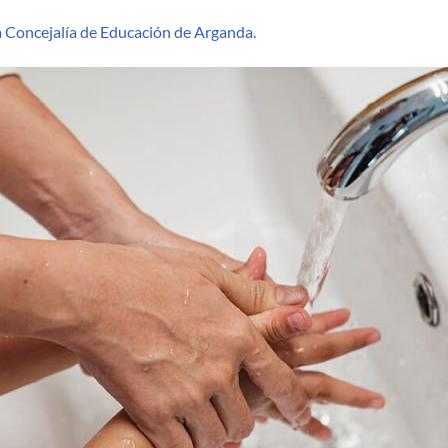
PGA curso 25/26
clase (docentes)
a Concejalía de Educación de Arganda.
Memoria Anual del curso
Decálogo uso responsable d
/25
dispositivos (alumnos)
Programación didáctica
Infografia Protocolo de
cente primaria
protección de datos (familias y
docentes)
Propuesta pedagógica de
antil
Infografía sobre tratamient
de fotos, vídeos y audios en el
Plan de Acogida
colegio
Plan de Alerta y prevención
ente a olas de calor
Plan de Acción Tutorial CEIP
n Juan Bautista
Plan Incluyo