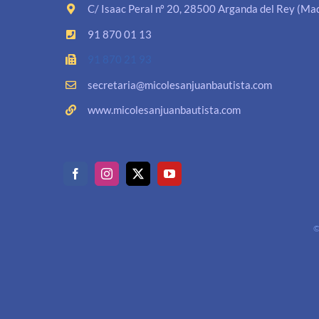
C/ Isaac Peral nº 20, 28500 Arganda del Rey (Mad
91 870 01 13
91 870 21 93
secretaria@micolesanjuanbautista.com
www.micolesanjuanbautista.com
©