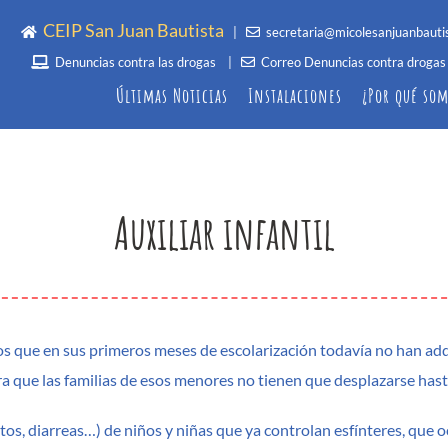
CEIP San Juan Bautista
|
secretaria@micolesanjuanbauti
Denuncias contra las drogas
|
Correo Denuncias contra drogas
Últimas Noticias
Instalaciones
¿Por qué som
teriores
cumentos Institucionales
Deportivas
Plan Digital de Centro
Auxiliar infantil
Patio infantil
Proyecto Educativo de Centro
Gimnasio
Plan Digital de Centro
EC)
Patio primaria
Criterios para préstamo de
Normas de organización y
equipos
Huerto escolar
ncionamiento del centro
Documento del protocolo
Plan de Convivencia
completo de protección de dat
s que en sus primeros meses de escolarización todavía no han adqui
Conductas contrarias a la
Decálogo buenas prácticas 
a que las familias de esos menores no tienen que desplazarse hasta
rma (aplicación de medidas
usos personales (docentes)
os, diarreas…) de niños y niñas que ya controlan esfínteres, que o
rrectoras)
Decálogo uso dispositivos e