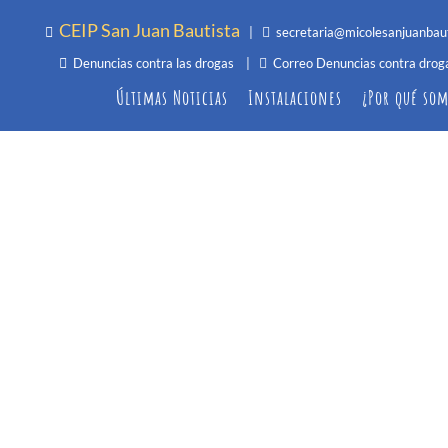
CEIP San Juan Bautista
|
secretaria@micolesanjuanbau
Denuncias contra las drogas
|
Correo Denuncias contra drog
Últimas Noticias
Instalaciones
¿Por qué som