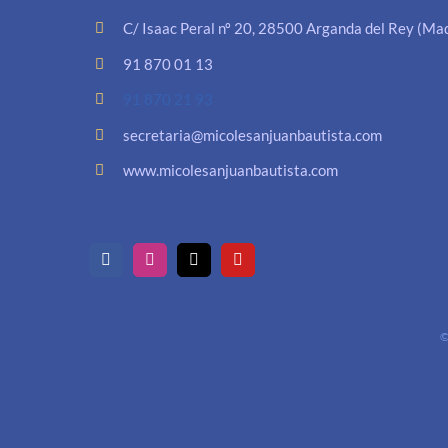
C/ Isaac Peral nº 20, 28500 Arganda del Rey (Mad
91 870 01 13
91 870 21 93
secretaria@micolesanjuanbautista.com
www.micolesanjuanbautista.com
©