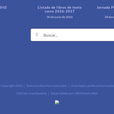
rid)
Listado de libros de texto
Jornada P
curso 2026-2027
30 de junio de 2026
28 de 
Buscar:
 Copyright
2026 | Todos los derechos reservados |
Aviso legal y política de privacid
CEIP San Juan Bautista | Desarrollado por:
LBM Diseño Web