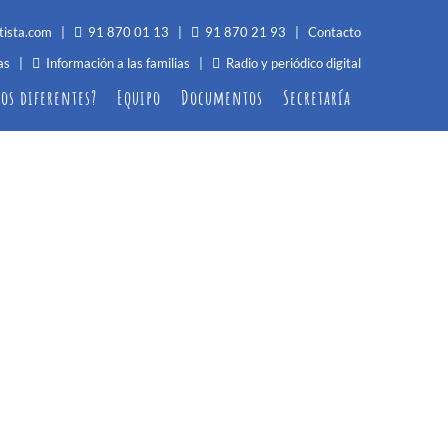
tista.com
|
91 870 01 13
|
91 870 21 93 |
Contacto
as
|
Información a las familias
|
Radio y periódico digital
os diferentes?
Equipo
Documentos
Secretaría